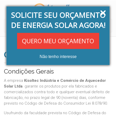
SOLICITE SEU ORÇAMENTO
DE ENERGIA SOLAR AGORA!
Toggle
navigati
QUERO MEU ORÇAMENTO
GARANTIA CONTRATUAL
Não tenho interesse
Condições Gerais
A empresa
Kisoltec Indústria e Comércio de Aquecedor
Solar Ltda
. garante os produtos por ela fabricados e
comercializados contra todo e qualquer eventual defeito de
fabricação, no prazo legal de 90 (noventa) dias, conforme
previsto no Código de Defesa do Consumidor Lei 8.078/90.
Usufruindo da faculdade prevista no Código de Defesa do